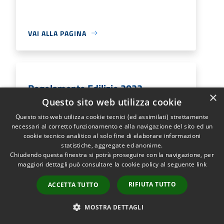
VAI ALLA PAGINA
Regolamento Edilizio 2022
×
Questo sito web utilizza cookie
Regolamento Edilizio approvato nel 2022
Questo sito web utilizza cookie tecnici (ed assimilati) strettamente
necessari al corretto funzionamento e alla navigazione del sito ed un
cookie tecnico analitico al solo fine di elaborare informazioni
statistiche, aggregate ed anonime.
VAI ALLA PAGINA
Chiudendo questa finestra si potrà proseguire con la navigazione, per
maggiori dettagli può consultare la cookie policy al seguente
link
RIFIUTA TUTTO
ACCETTA TUTTO
Regolamento Fiera delle vecchie
MOSTRA DETTAGLI
cose e antichi mestieri