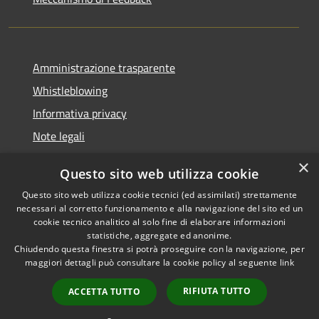
Amministrazione trasparente
Whistleblowing
Informativa privacy
Note legali
Dichiarazione di accessibilità
×
Questo sito web utilizza cookie
Segnalazioni di inaccessibilità
Questo sito web utilizza cookie tecnici (ed assimilati) strettamente
necessari al corretto funzionamento e alla navigazione del sito ed un
cookie tecnico analitico al solo fine di elaborare informazioni
statistiche, aggregate ed anonime.
Chiudendo questa finestra si potrà proseguire con la navigazione, per
RSS
Copyright © 2026 • Comune di
maggiori dettagli può consultare la cookie policy al seguente
link
Accessibilità
Finale Ligure • Powered by
Privacy
Municipium
Accesso
•
RIFIUTA TUTTO
ACCETTA TUTTO
Cookie
redazione