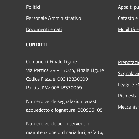
Politici
Appalti pu
Personale Amministrativo
Catasto e
Documenti e dati
Mobilità e
CONTATTI
Comune di Finale Ligure
Prenotaz
Via Pertica 29 - 17024, Finale Ligure
Segnalazi
Codice Fiscale: 00318330099
Leggi le 
Partita IVA: 00318330099
Richiesta
Numero verde segnalazioni guasti
Meccanis
acquedotto o fognatura: 800995105
Numero verde per interventi di
manutenzione ordinaria luci, asfalto,