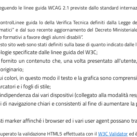
eguendo le linee guida WCAG 2.1 previste dallo standard internaz
i controlLinee guida lo della Verifica Tecnica definiti dalla Legge
formatici” e dal suo recente aggiornamento del Decreto Ministeri
e formativi a favore degli alunni disabili”.
sto sito web sono stati definiti sulla base di quanto indicato dalle
logie specificate dalle linee guida del W3C;
 fornito un contenuto che, una volta presentato all'utente
originario;
 colori, in questo modo il testo e la grafica sono comprensib
tori e i fogli di stile;
’indipendenza dai vari dispositivi (collegato alla modalità re
i di navigazione chiari e consistenti al fine di aumentare la
usti marker affinché i browser ed i vari user agent possano t
 superato la validazione HTML5 effettuata con il
W3C Validator
ed è