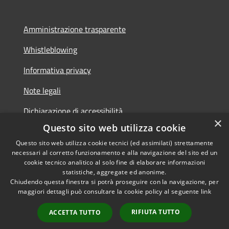
Amministrazione trasparente
Whistleblowing
Informativa privacy
Note legali
Dichiarazione di accessibilità
×
Questo sito web utilizza cookie
Segnalazioni di inaccessibilità
Questo sito web utilizza cookie tecnici (ed assimilati) strettamente
necessari al corretto funzionamento e alla navigazione del sito ed un
cookie tecnico analitico al solo fine di elaborare informazioni
statistiche, aggregate ed anonime.
Chiudendo questa finestra si potrà proseguire con la navigazione, per
RSS
Copyright © 2026 • Comune di
maggiori dettagli può consultare la cookie policy al seguente
link
Accessibilità
Finale Ligure • Powered by
Privacy
Municipium
•
RIFIUTA TUTTO
ACCETTA TUTTO
Cookie
Accesso redazione