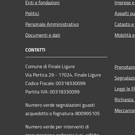
Enti e fondazioni
Imprese 
Politici
Appalti pu
Personale Amministrativo
Catasto e
Documenti e dati
Mobilità e
CONTATTI
Comune di Finale Ligure
Prenotaz
Via Pertica 29 - 17024, Finale Ligure
Segnalazi
Codice Fiscale: 00318330099
Leggi le 
Partita IVA: 00318330099
Richiesta
Numero verde segnalazioni guasti
Meccanis
acquedotto o fognatura: 800995105
Numero verde per interventi di
manutenzione ordinaria luci, asfalto,