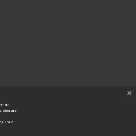
×
rretto
 elaborare
agli può