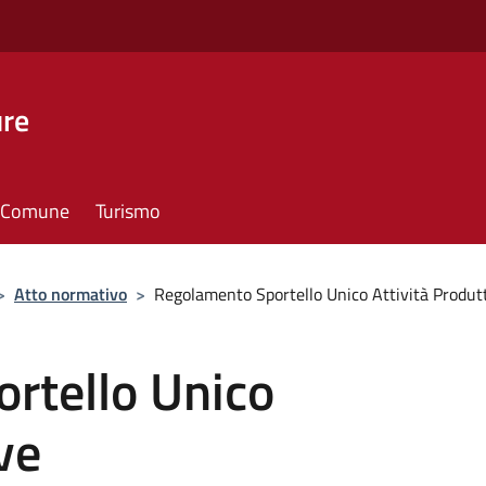
ure
il Comune
Turismo
>
Atto normativo
>
Regolamento Sportello Unico Attività Produt
rtello Unico
ve