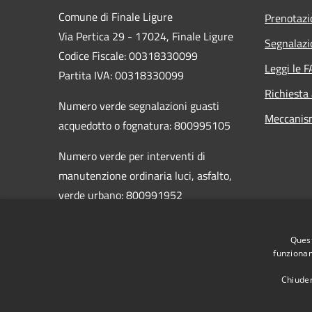
Comune di Finale Ligure
Prenotaz
Via Pertica 29 - 17024, Finale Ligure
Segnalazi
Codice Fiscale: 00318330099
Leggi le 
Partita IVA: 00318330099
Richiesta
Numero verde segnalazioni guasti
Meccanis
acquedotto o fognatura: 800995105
Numero verde per interventi di
manutenzione ordinaria luci, asfalto,
verde urbano: 800991952
PEC:
comunefinaleligure@legalmail.it
Quest
Centralino Unico:019 689011
funzionam
Chiuden