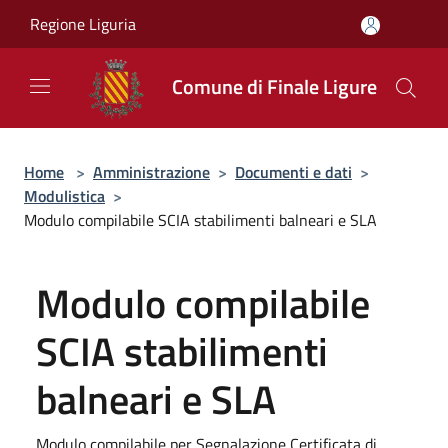
Salta al contenuto principale
Regione Liguria
Comune di Finale Ligure
Home
>
Amministrazione
>
Documenti e dati
>
Modulistica
>
Modulo compilabile SCIA stabilimenti balneari e SLA
Modulo compilabile
SCIA stabilimenti
balneari e SLA
Modulo compilabile per Segnalazione Certificata di