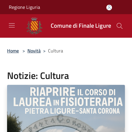
Salta al contenuto principale
Regione Liguria
Comune di Finale Ligure
Home
>
Novità
>
Cultura
Notizie: Cultura