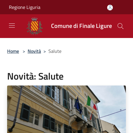
Salta al contenuto principale
Regione Liguria
Comune di Finale Ligure
Home
>
Novità
>
Salute
Novità: Salute