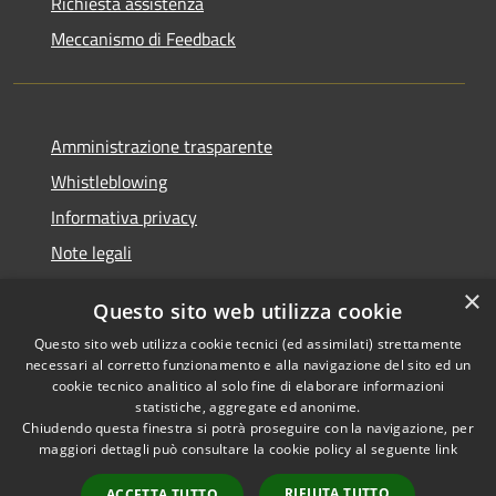
Richiesta assistenza
Meccanismo di Feedback
Amministrazione trasparente
Whistleblowing
Informativa privacy
Note legali
Dichiarazione di accessibilità
×
Questo sito web utilizza cookie
Segnalazioni di inaccessibilità
Questo sito web utilizza cookie tecnici (ed assimilati) strettamente
necessari al corretto funzionamento e alla navigazione del sito ed un
cookie tecnico analitico al solo fine di elaborare informazioni
statistiche, aggregate ed anonime.
Chiudendo questa finestra si potrà proseguire con la navigazione, per
RSS
Copyright © 2026 • Comune di
maggiori dettagli può consultare la cookie policy al seguente
link
Accessibilità
Finale Ligure • Powered by
Privacy
Municipium
Accesso
•
RIFIUTA TUTTO
ACCETTA TUTTO