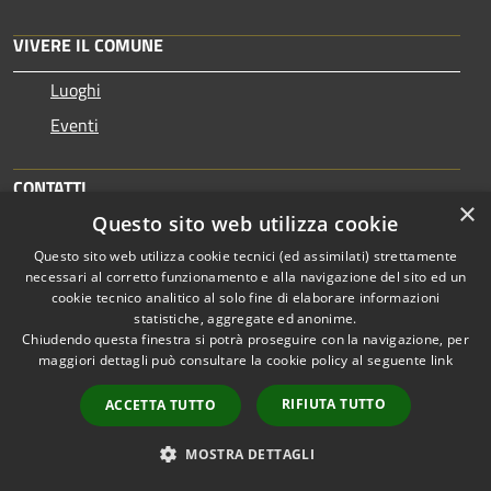
VIVERE IL COMUNE
Luoghi
Eventi
CONTATTI
×
Questo sito web utilizza cookie
Comune di Finale Ligure
Questo sito web utilizza cookie tecnici (ed assimilati) strettamente
Via Pertica 29 - 17024, Finale Ligure
necessari al corretto funzionamento e alla navigazione del sito ed un
Codice Fiscale: 00318330099
cookie tecnico analitico al solo fine di elaborare informazioni
statistiche, aggregate ed anonime.
Partita IVA: 00318330099
Chiudendo questa finestra si potrà proseguire con la navigazione, per
maggiori dettagli può consultare la cookie policy al seguente
link
Numero verde segnalazioni guasti acquedotto o fognatura:
800995105
RIFIUTA TUTTO
ACCETTA TUTTO
Numero verde per interventi di manutenzione ordinaria
MOSTRA DETTAGLI
luci, asfalto, verde urbano: 800991952