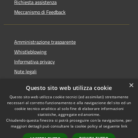
Richiesta assistenza
Meccanismo di Feedback
Amministrazione trasparente
Whistleblowing
Informativa privacy
Note legali
Dichiarazione di accessibilità
×
Questo sito web utilizza cookie
Segnalazioni di inaccessibilità
Questo sito web utilizza cookie tecnici (ed assimilati) strettamente
necessari al corretto funzionamento e alla navigazione del sito ed un
cookie tecnico analitico al solo fine di elaborare informazioni
statistiche, aggregate ed anonime.
Chiudendo questa finestra si potrà proseguire con la navigazione, per
RSS
Copyright © 2026 • Comune di
maggiori dettagli può consultare la cookie policy al seguente
link
Accessibilità
Finale Ligure • Powered by
Privacy
Municipium
Accesso
•