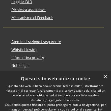
Leggi le FAQ
Richiesta assistenza
Meccanismo di Feedback
Amministrazione trasparente
Whistleblowing
Informativa privacy
Note legali
Dichiarazione di accessibilità
×
Questo sito web utilizza cookie
Segnalazioni di inaccessibilità
Questo sito web utilizza cookie tecnici (ed assimilati) strettamente
necessari al corretto funzionamento e alla navigazione del sito ed un
cookie tecnico analitico al solo fine di elaborare informazioni
statistiche, aggregate ed anonime.
Chiudendo questa finestra si potrà proseguire con la navigazione, per
RSS
Copyright © 2026 • Comune di
maggiori dettagli può consultare la cookie policy al seguente
link