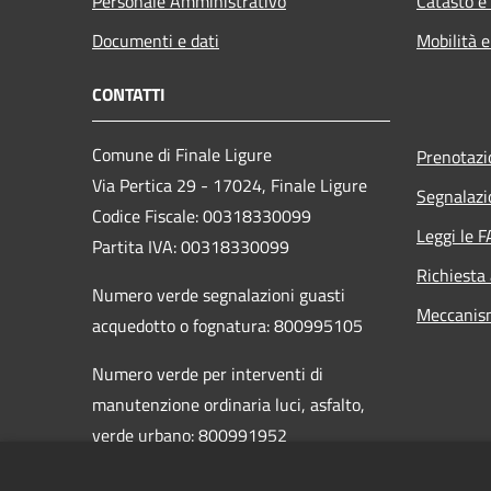
Personale Amministrativo
Catasto e
Documenti e dati
Mobilità e
CONTATTI
Comune di Finale Ligure
Prenotaz
Via Pertica 29 - 17024, Finale Ligure
Segnalazi
Codice Fiscale: 00318330099
Leggi le 
Partita IVA: 00318330099
Richiesta
Numero verde segnalazioni guasti
Meccanis
acquedotto o fognatura: 800995105
Numero verde per interventi di
manutenzione ordinaria luci, asfalto,
verde urbano: 800991952
PEC:
comunefinaleligure@legalmail.it