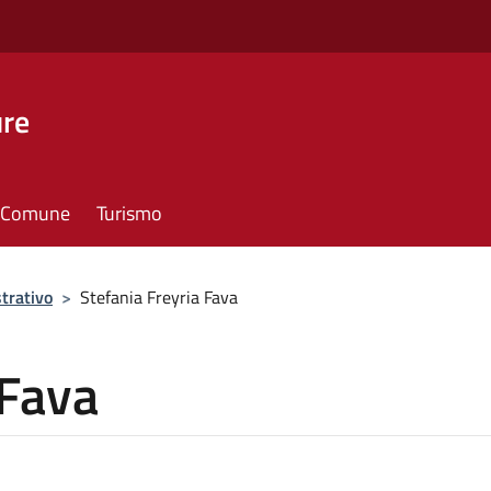
ure
il Comune
Turismo
trativo
>
Stefania Freyria Fava
 Fava