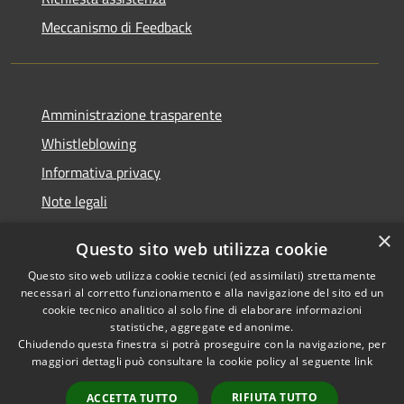
Meccanismo di Feedback
Amministrazione trasparente
Whistleblowing
Informativa privacy
Note legali
Dichiarazione di accessibilità
×
Questo sito web utilizza cookie
Segnalazioni di inaccessibilità
Questo sito web utilizza cookie tecnici (ed assimilati) strettamente
necessari al corretto funzionamento e alla navigazione del sito ed un
cookie tecnico analitico al solo fine di elaborare informazioni
statistiche, aggregate ed anonime.
Chiudendo questa finestra si potrà proseguire con la navigazione, per
RSS
Copyright © 2026 • Comune di
maggiori dettagli può consultare la cookie policy al seguente
link
Accessibilità
Finale Ligure • Powered by
Privacy
Municipium
Accesso
•
RIFIUTA TUTTO
ACCETTA TUTTO