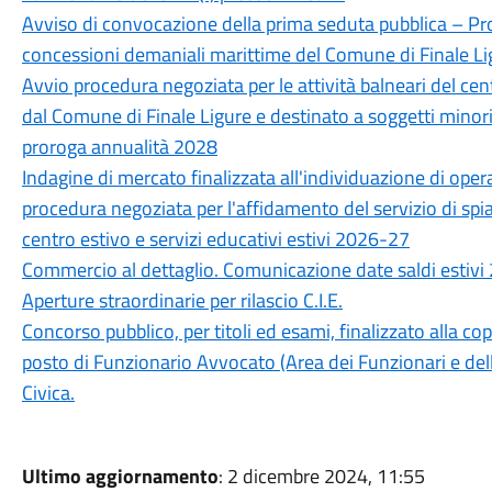
Avviso di convocazione della prima seduta pubblica – Pr
concessioni demaniali marittime del Comune di Finale Li
Avvio procedura negoziata per le attività balneari del cent
dal Comune di Finale Ligure e destinato a soggetti mino
proroga annualità 2028
Indagine di mercato finalizzata all'individuazione di opera
procedura negoziata per l'affidamento del servizio di spiag
centro estivo e servizi educativi estivi 2026-27
Commercio al dettaglio. Comunicazione date saldi estivi
Aperture straordinarie per rilascio C.I.E.
Concorso pubblico, per titoli ed esami, finalizzato alla c
posto di Funzionario Avvocato (Area dei Funzionari e dell
Civica.
Ultimo aggiornamento
: 2 dicembre 2024, 11:55