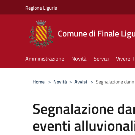
Salta al contenuto principale
Regione Liguria
Comune di Finale Lig
Amministrazione
Novità
Servizi
Vivere 
Home
>
Novità
>
Avvisi
>
Segnalazione danni 
Segnalazione dan
eventi alluvional