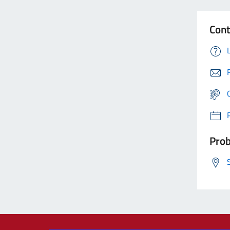
Cont
Prob