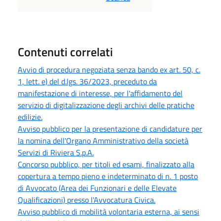
Contenuti correlati
Avvio di procedura negoziata senza bando ex art. 50, c.
1, lett. e) del d.lgs. 36/2023, preceduto da
manifestazione di interesse, per l'affidamento del
servizio di digitalizzazione degli archivi delle pratiche
edilizie.
Avviso pubblico per la presentazione di candidature per
la nomina dell'Organo Amministrativo della società
Servizi di Riviera S.p.A.
Concorso pubblico, per titoli ed esami, finalizzato alla
copertura a tempo pieno e indeterminato di n. 1 posto
di Avvocato (Area dei Funzionari e delle Elevate
Qualificazioni) presso l'Avvocatura Civica.
Avviso pubblico di mobilità volontaria esterna, ai sensi