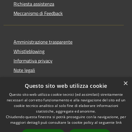
Richiesta assistenza
Meccanismo di Feedback
Amministrazione trasparente
Whistleblowing
Informativa privacy
Note legali
Dichiarazione di accessibilità
×
Questo sito web utilizza cookie
Segnalazioni di inaccessibilità
Questo sito web utilizza cookie tecnici (ed assimilati) strettamente
necessari al corretto funzionamento e alla navigazione del sito ed un
cookie tecnico analitico al solo fine di elaborare informazioni
statistiche, aggregate ed anonime.
Chiudendo questa finestra si potrà proseguire con la navigazione, per
RSS
Copyright © 2026 • Comune di
maggiori dettagli può consultare la cookie policy al seguente
link
Accessibilità
Finale Ligure • Powered by