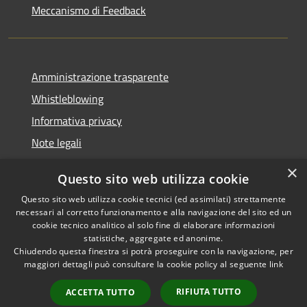
Meccanismo di Feedback
Amministrazione trasparente
Whistleblowing
Informativa privacy
Note legali
Dichiarazione di accessibilità
×
Questo sito web utilizza cookie
Segnalazioni di inaccessibilità
Questo sito web utilizza cookie tecnici (ed assimilati) strettamente
necessari al corretto funzionamento e alla navigazione del sito ed un
cookie tecnico analitico al solo fine di elaborare informazioni
statistiche, aggregate ed anonime.
Chiudendo questa finestra si potrà proseguire con la navigazione, per
RSS
Copyright © 2026 • Comune di
maggiori dettagli può consultare la cookie policy al seguente
link
Accessibilità
Finale Ligure • Powered by
Privacy
Municipium
Accesso
•
RIFIUTA TUTTO
ACCETTA TUTTO
Cookie
redazione