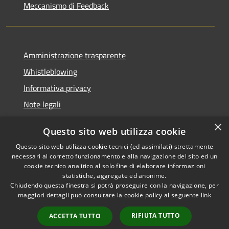
Meccanismo di Feedback
Amministrazione trasparente
Whistleblowing
Informativa privacy
Note legali
Dichiarazione di accessibilità
×
Questo sito web utilizza cookie
Segnalazioni di inaccessibilità
Questo sito web utilizza cookie tecnici (ed assimilati) strettamente
necessari al corretto funzionamento e alla navigazione del sito ed un
cookie tecnico analitico al solo fine di elaborare informazioni
statistiche, aggregate ed anonime.
Chiudendo questa finestra si potrà proseguire con la navigazione, per
RSS
Copyright © 2026 • Comune di
maggiori dettagli può consultare la cookie policy al seguente
link
Accessibilità
Finale Ligure • Powered by
Privacy
Municipium
Accesso
•
RIFIUTA TUTTO
ACCETTA TUTTO
Cookie
redazione