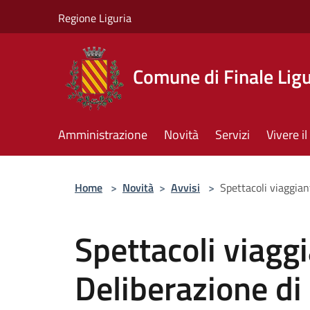
Salta al contenuto principale
Regione Liguria
Comune di Finale Lig
Amministrazione
Novità
Servizi
Vivere 
Home
>
Novità
>
Avvisi
>
Spettacoli viaggia
Spettacoli viagg
Deliberazione d