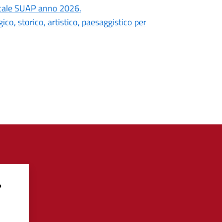
ocale SUAP anno 2026.
co, storico, artistico, paesaggistico per
?