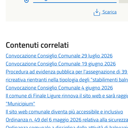
PDF
Scarica
Contenuti correlati
Convocazione Consiglio Comunale 29 luglio 2026
Convocazione Consiglio Comunale 19 giugno 2026
Procedura ad evidenza pubblica per l'assegnazione di 39 c
ricreativa rientranti nella tipologia degli “stabilimenti bal
Convocazione Consiglio Comunale 4 giugno 2026
Il comune di Finale Ligure rinnova il sito web e sarà rag
"Municipium"
Il sito web comunale diventa più accessibile e inclusivo
Ordinanza n. 49 del 6 maggio 2026 relativa alla sicurezz
Ordinanza comunale a disciplina delle attività di balneazion