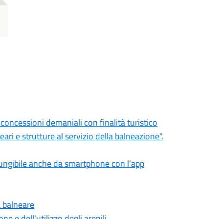
oncessioni demaniali con finalità turistico
neari e strutture al servizio della balneazione".
giungibile anche da smartphone con l’app
a balneare
e e dell'utilizzo degli arenili.