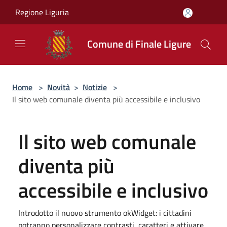
Salta al contenuto principale
Regione Liguria
Comune di Finale Ligure
Home
>
Novità
>
Notizie
>
Il sito web comunale diventa più accessibile e inclusivo
Il sito web comunale
diventa più
accessibile e inclusivo
Introdotto il nuovo strumento okWidget: i cittadini
potranno personalizzare contrasti, caratteri e attivare