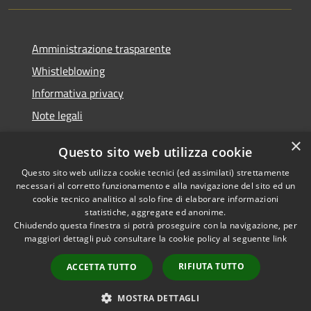
Amministrazione trasparente
Whistleblowing
Informativa privacy
Note legali
Dichiarazione di accessibilità
×
Questo sito web utilizza cookie
Segnalazioni di inaccessibilità
Questo sito web utilizza cookie tecnici (ed assimilati) strettamente
necessari al corretto funzionamento e alla navigazione del sito ed un
cookie tecnico analitico al solo fine di elaborare informazioni
statistiche, aggregate ed anonime.
Chiudendo questa finestra si potrà proseguire con la navigazione, per
RSS
Copyright © 2026 • Comune di
maggiori dettagli può consultare la cookie policy al seguente
link
Accessibilità
Finale Ligure • Powered by
Privacy
Municipium
Accesso
•
RIFIUTA TUTTO
ACCETTA TUTTO
Cookie
redazione
Mappa del sito
MOSTRA DETTAGLI