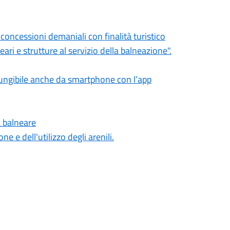
oncessioni demaniali con finalità turistico
neari e strutture al servizio della balneazione".
giungibile anche da smartphone con l’app
a balneare
e e dell'utilizzo degli arenili.