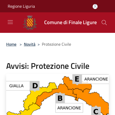
Salta al contenuto principale
Regione Liguria
Comune di Finale Ligure
Home
>
Novità
>
Protezione Civile
Avvisi: Protezione Civile