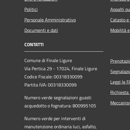
Politici
Appalti pu
Personale Amministrativo
Catasto e
Documenti e dati
Mobilità e
CONTATTI
Comune di Finale Ligure
Prenotaz
Via Pertica 29 - 17024, Finale Ligure
Segnalazi
Codice Fiscale: 00318330099
Leggi le 
Partita IVA: 00318330099
Richiesta
Numero verde segnalazioni guasti
Meccanis
acquedotto o fognatura: 800995105
Numero verde per interventi di
manutenzione ordinaria luci, asfalto,