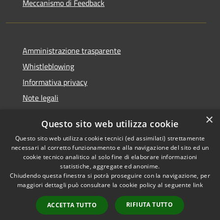
Meccanismo di Feedback
Amministrazione trasparente
Whistleblowing
Informativa privacy
Note legali
Dichiarazione di accessibilità
×
Questo sito web utilizza cookie
Segnalazioni di inaccessibilità
Questo sito web utilizza cookie tecnici (ed assimilati) strettamente
necessari al corretto funzionamento e alla navigazione del sito ed un
cookie tecnico analitico al solo fine di elaborare informazioni
statistiche, aggregate ed anonime.
Chiudendo questa finestra si potrà proseguire con la navigazione, per
RSS
Copyright © 2026 • Comune di
maggiori dettagli può consultare la cookie policy al seguente
link
Accessibilità
Finale Ligure • Powered by
Privacy
Municipium
Accesso
•
RIFIUTA TUTTO
ACCETTA TUTTO
Cookie
redazione