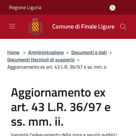
Salta al contenuto principale
Regione Liguria
Comune di Finale Ligure
Home
>
Amministrazione
>
Documenti e dati
>
Documenti (tecnico) di supporto
>
Aggiornamento ex art. 43 L.R. 36/97 e ss. mm. ii.
Aggiornamento ex
art. 43 L.R. 36/97 e
ss. mm. ii.
Inerente l'adeguamento della zona a servizi pubblici