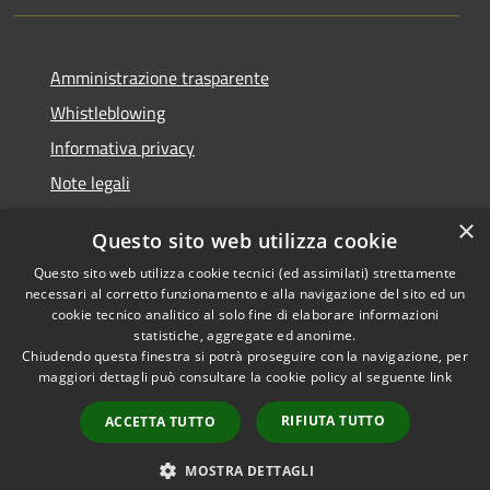
Amministrazione trasparente
Whistleblowing
Informativa privacy
Note legali
Dichiarazione di accessibilità
×
Questo sito web utilizza cookie
Segnalazioni di inaccessibilità
Questo sito web utilizza cookie tecnici (ed assimilati) strettamente
necessari al corretto funzionamento e alla navigazione del sito ed un
cookie tecnico analitico al solo fine di elaborare informazioni
statistiche, aggregate ed anonime.
Chiudendo questa finestra si potrà proseguire con la navigazione, per
RSS
Copyright © 2026 • Comune di
maggiori dettagli può consultare la cookie policy al seguente
link
Accessibilità
Finale Ligure • Powered by
Privacy
Municipium
Accesso
•
RIFIUTA TUTTO
ACCETTA TUTTO
Cookie
redazione
Mappa del sito
MOSTRA DETTAGLI