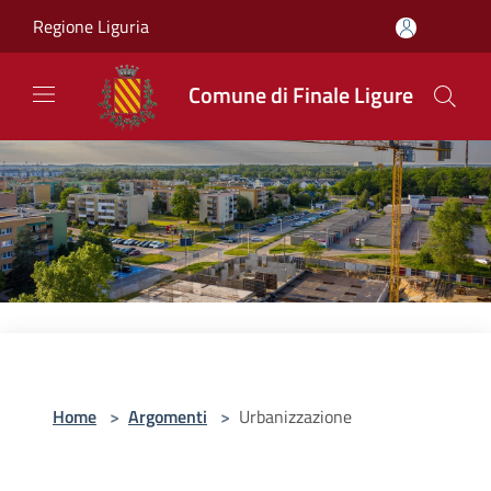
Salta al contenuto principale
Regione Liguria
Comune di Finale Ligure
Home
>
Argomenti
>
Urbanizzazione