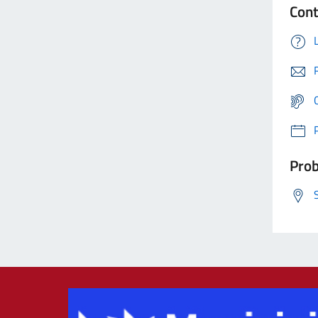
Cont
Prob