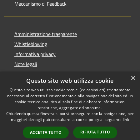
Meccanismo di Feedback
Amministrazione trasparente
Whistleblowing
Informativa privacy
Note legali
Dichiarazione di accessibilità
×
Questo sito web utilizza cookie
Segnalazioni di inaccessibilità
Questo sito web utilizza cookie tecnici (ed assimilati) strettamente
necessari al corretto funzionamento e alla navigazione del sito ed un
cookie tecnico analitico al solo fine di elaborare informazioni
statistiche, aggregate ed anonime.
Chiudendo questa finestra si potrà proseguire con la navigazione, per
RSS
Copyright © 2026 • Comune di
maggiori dettagli può consultare la cookie policy al seguente
link
Accessibilità
Finale Ligure • Powered by
Privacy
Municipium
Accesso
•
RIFIUTA TUTTO
ACCETTA TUTTO
Cookie
redazione