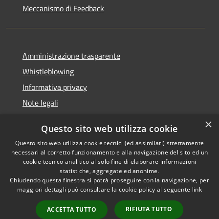
Meccanismo di Feedback
Amministrazione trasparente
Whistleblowing
Informativa privacy
Note legali
Dichiarazione di accessibilità
×
Questo sito web utilizza cookie
Segnalazioni di inaccessibilità
Questo sito web utilizza cookie tecnici (ed assimilati) strettamente
necessari al corretto funzionamento e alla navigazione del sito ed un
cookie tecnico analitico al solo fine di elaborare informazioni
statistiche, aggregate ed anonime.
Chiudendo questa finestra si potrà proseguire con la navigazione, per
RSS
Copyright © 2026 • Comune di
maggiori dettagli può consultare la cookie policy al seguente
link
Accessibilità
Finale Ligure • Powered by
Privacy
Municipium
Accesso
•
RIFIUTA TUTTO
ACCETTA TUTTO
Cookie