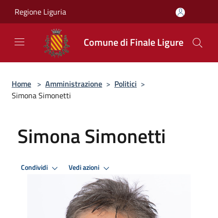
Salta al contenuto principale
Regione Liguria
Comune di Finale Ligure
Home
>
Amministrazione
>
Politici
>
Simona Simonetti
Simona Simonetti
Condividi
Vedi azioni