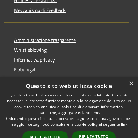
Richiesta assistenza
Meccanismo di Feedback
Amministrazione trasparente
Whistleblowing
Informativa privacy
Note legali
Dichiarazione di accessibilità
×
Questo sito web utilizza cookie
Segnalazioni di inaccessibilità
Questo sito web utilizza cookie tecnici (ed assimilati) strettamente
necessari al corretto funzionamento e alla navigazione del sito ed un
cookie tecnico analitico al solo fine di elaborare informazioni
statistiche, aggregate ed anonime.
Chiudendo questa finestra si potrà proseguire con la navigazione, per
RSS
Copyright © 2026 • Comune di
maggiori dettagli può consultare la cookie policy al seguente
link
Accessibilità
Finale Ligure • Powered by
Privacy
Municipium
Accesso
•
RIFIUTA TUTTO
ACCETTA TUTTO