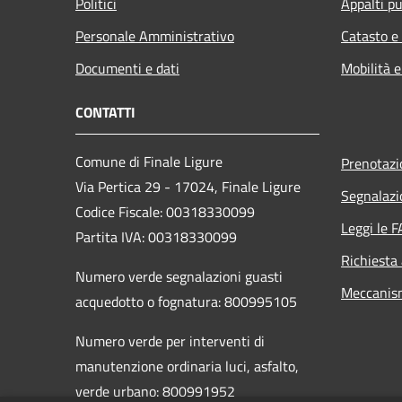
Politici
Appalti pu
Personale Amministrativo
Catasto e
Documenti e dati
Mobilità e
CONTATTI
Comune di Finale Ligure
Prenotaz
Via Pertica 29 - 17024, Finale Ligure
Segnalazi
Codice Fiscale: 00318330099
Leggi le 
Partita IVA: 00318330099
Richiesta
Numero verde segnalazioni guasti
Meccanis
acquedotto o fognatura: 800995105
Numero verde per interventi di
manutenzione ordinaria luci, asfalto,
verde urbano: 800991952