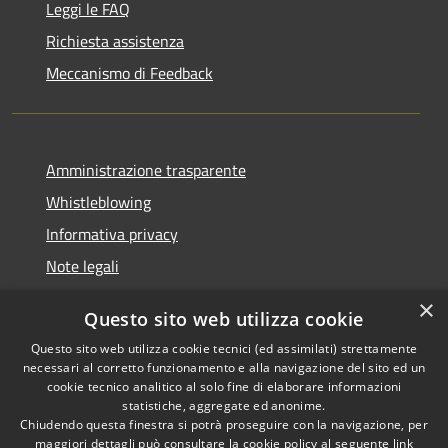
Leggi le FAQ
Richiesta assistenza
Meccanismo di Feedback
Amministrazione trasparente
Whistleblowing
Informativa privacy
Note legali
Dichiarazione di accessibilità
×
Questo sito web utilizza cookie
Segnalazioni di inaccessibilità
Questo sito web utilizza cookie tecnici (ed assimilati) strettamente
necessari al corretto funzionamento e alla navigazione del sito ed un
cookie tecnico analitico al solo fine di elaborare informazioni
statistiche, aggregate ed anonime.
Chiudendo questa finestra si potrà proseguire con la navigazione, per
RSS
Copyright © 2026 • Comune di
maggiori dettagli può consultare la cookie policy al seguente
link