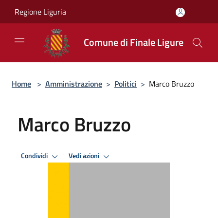
Salta al contenuto principale
Regione Liguria
Comune di Finale Ligure
Home
>
Amministrazione
>
Politici
>
Marco Bruzzo
Marco Bruzzo
Condividi
Vedi azioni