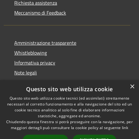
Richiesta assistenza
Meccanismo di Feedback
Amministrazione trasparente
Whistleblowing
Informativa privacy
Note legali
Dichiarazione di accessibilità
×
Questo sito web utilizza cookie
Segnalazioni di inaccessibilità
Questo sito web utilizza cookie tecnici (ed assimilati) strettamente
necessari al corretto funzionamento e alla navigazione del sito ed un
cookie tecnico analitico al solo fine di elaborare informazioni
statistiche, aggregate ed anonime.
Chiudendo questa finestra si potrà proseguire con la navigazione, per
RSS
Copyright © 2026 • Comune di
maggiori dettagli può consultare la cookie policy al seguente
link
Accessibilità
Finale Ligure • Powered by
Privacy
Municipium
Accesso
•