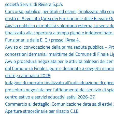
società Servizi di Riviera S.p.A.
Concorso pubblico, per titoli ed esami, finalizzato alla c
posto di Avvocato (Area dei Funzionari e delle Elevate Qua
Avviso pubblico di mobilità volontaria esterna, ai sensi de
finalizzato alla copertura a tempo pieno e indeterminato 
Funzionari e delle E. Q.) presso l'Area 4.
Avviso di convocazione della prima seduta pubblica – Pr
concessioni demaniali marittime del Comune di Finale Li
Avvio procedura negoziata per le attività balneari del cent
dal Comune di Finale Ligure e destinato a soggetti mino
proroga annualità 2028
Indagine di mercato finalizzata all'individuazione di opera
procedura negoziata per l'affidamento del servizio di spiag
centro estivo e servizi educativi estivi 2026-27
Commercio al dettaglio. Comunicazione date saldi estivi
Aperture straordinarie per rilascio C.I.E.