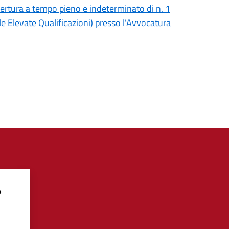
opertura a tempo pieno e indeterminato di n. 1
e Elevate Qualificazioni) presso l'Avvocatura
?