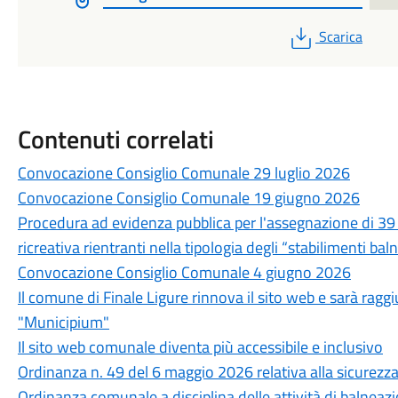
PDF
Scarica
Contenuti correlati
Convocazione Consiglio Comunale 29 luglio 2026
Convocazione Consiglio Comunale 19 giugno 2026
Procedura ad evidenza pubblica per l'assegnazione di 39 c
ricreativa rientranti nella tipologia degli “stabilimenti bal
Convocazione Consiglio Comunale 4 giugno 2026
Il comune di Finale Ligure rinnova il sito web e sarà rag
"Municipium"
Il sito web comunale diventa più accessibile e inclusivo
Ordinanza n. 49 del 6 maggio 2026 relativa alla sicurezz
Ordinanza comunale a disciplina delle attività di balneazion