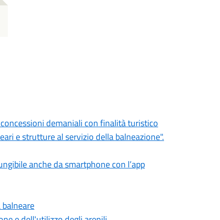
oncessioni demaniali con finalità turistico
neari e strutture al servizio della balneazione".
giungibile anche da smartphone con l’app
a balneare
e e dell'utilizzo degli arenili.