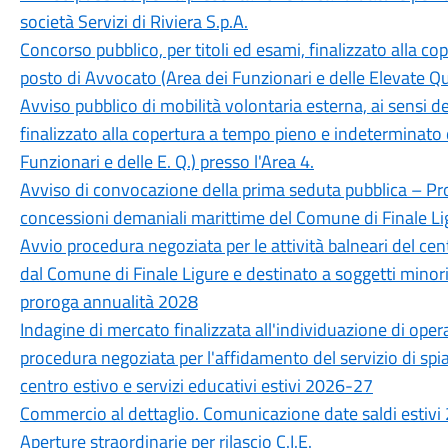
società Servizi di Riviera S.p.A.
Concorso pubblico, per titoli ed esami, finalizzato alla c
posto di Avvocato (Area dei Funzionari e delle Elevate Qua
Avviso pubblico di mobilità volontaria esterna, ai sensi de
finalizzato alla copertura a tempo pieno e indeterminato 
Funzionari e delle E. Q.) presso l'Area 4.
Avviso di convocazione della prima seduta pubblica – Pr
concessioni demaniali marittime del Comune di Finale Li
Avvio procedura negoziata per le attività balneari del cent
dal Comune di Finale Ligure e destinato a soggetti mino
proroga annualità 2028
Indagine di mercato finalizzata all'individuazione di opera
procedura negoziata per l'affidamento del servizio di spiag
centro estivo e servizi educativi estivi 2026-27
Commercio al dettaglio. Comunicazione date saldi estivi
Aperture straordinarie per rilascio C.I.E.