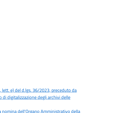
 lett. e) del d.lgs. 36/2023, preceduto da
 di digitalizzazione degli archivi delle
la nomina dell'Organo Amministrativo della