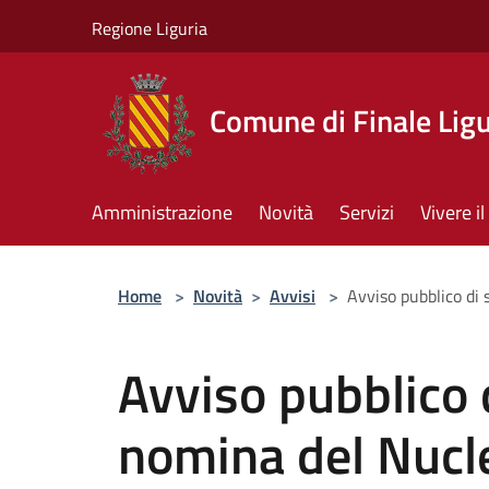
Salta al contenuto principale
Regione Liguria
Comune di Finale Lig
Amministrazione
Novità
Servizi
Vivere 
Home
>
Novità
>
Avvisi
>
Avviso pubblico di 
Avviso pubblico d
nomina del Nucle