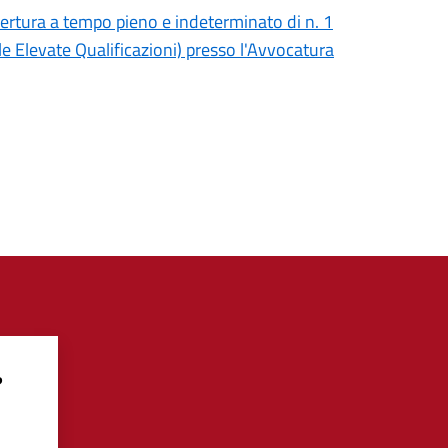
opertura a tempo pieno e indeterminato di n. 1
e Elevate Qualificazioni) presso l'Avvocatura
?