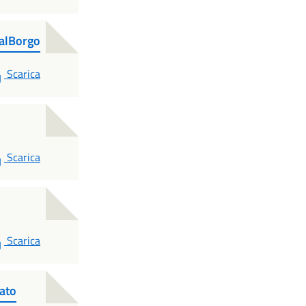
nalBorgo
PDF
Scarica
PDF
Scarica
PDF
Scarica
ato