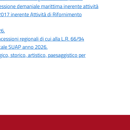
essione demaniale marittima inerente attività
2017 inerente Attività di Rifornimento
26.
cessioni regionali di cui alla L.R. 66/94
ocale SUAP anno 2026.
co, storico, artistico, paesaggistico per