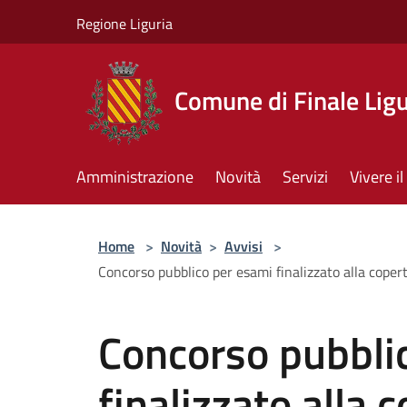
Salta al contenuto principale
Regione Liguria
Comune di Finale Lig
Amministrazione
Novità
Servizi
Vivere 
Home
>
Novità
>
Avvisi
>
Concorso pubblico per esami finalizzato alla copert
Concorso pubbli
finalizzato alla