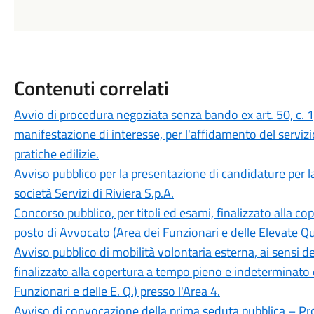
Contenuti correlati
Avvio di procedura negoziata senza bando ex art. 50, c. 1,
manifestazione di interesse, per l'affidamento del servizio
pratiche edilizie.
Avviso pubblico per la presentazione di candidature per 
società Servizi di Riviera S.p.A.
Concorso pubblico, per titoli ed esami, finalizzato alla c
posto di Avvocato (Area dei Funzionari e delle Elevate Qua
Avviso pubblico di mobilità volontaria esterna, ai sensi de
finalizzato alla copertura a tempo pieno e indeterminato 
Funzionari e delle E. Q.) presso l'Area 4.
Avviso di convocazione della prima seduta pubblica – Pr