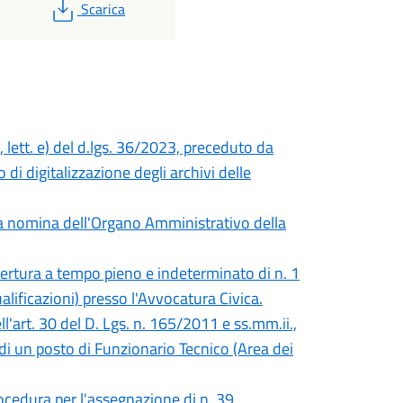
PDF
Scarica
 lett. e) del d.lgs. 36/2023, preceduto da
 di digitalizzazione degli archivi delle
la nomina dell'Organo Amministrativo della
opertura a tempo pieno e indeterminato di n. 1
lificazioni) presso l'Avvocatura Civica.
ll'art. 30 del D. Lgs. n. 165/2011 e ss.mm.ii.,
di un posto di Funzionario Tecnico (Area dei
ocedura per l'assegnazione di n. 39