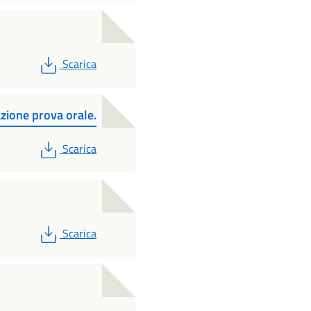
PDF
Scarica
zione prova orale.
PDF
Scarica
PDF
Scarica