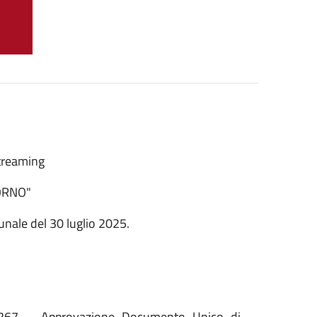
streaming
ORNO"
unale del 30 luglio 2025.
 267 – Approvazione Documento Unico di