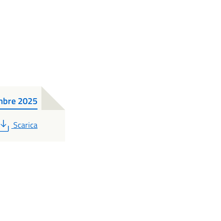
embre 2025
PDF
Scarica