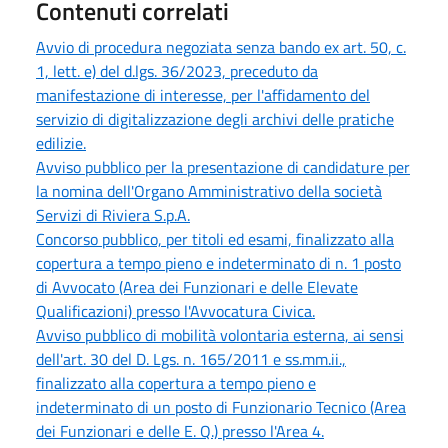
Contenuti correlati
Avvio di procedura negoziata senza bando ex art. 50, c.
1, lett. e) del d.lgs. 36/2023, preceduto da
manifestazione di interesse, per l'affidamento del
servizio di digitalizzazione degli archivi delle pratiche
edilizie.
Avviso pubblico per la presentazione di candidature per
la nomina dell'Organo Amministrativo della società
Servizi di Riviera S.p.A.
Concorso pubblico, per titoli ed esami, finalizzato alla
copertura a tempo pieno e indeterminato di n. 1 posto
di Avvocato (Area dei Funzionari e delle Elevate
Qualificazioni) presso l'Avvocatura Civica.
Avviso pubblico di mobilità volontaria esterna, ai sensi
dell'art. 30 del D. Lgs. n. 165/2011 e ss.mm.ii.,
finalizzato alla copertura a tempo pieno e
indeterminato di un posto di Funzionario Tecnico (Area
dei Funzionari e delle E. Q.) presso l'Area 4.