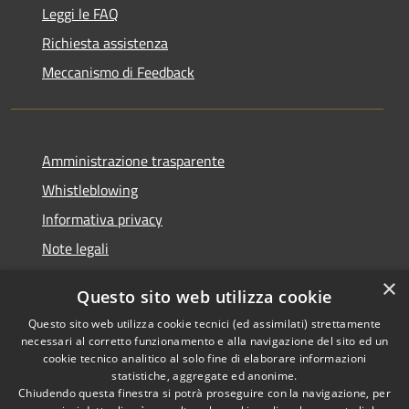
Leggi le FAQ
Richiesta assistenza
Meccanismo di Feedback
Amministrazione trasparente
Whistleblowing
Informativa privacy
Note legali
Dichiarazione di accessibilità
×
Questo sito web utilizza cookie
Segnalazioni di inaccessibilità
Questo sito web utilizza cookie tecnici (ed assimilati) strettamente
necessari al corretto funzionamento e alla navigazione del sito ed un
cookie tecnico analitico al solo fine di elaborare informazioni
statistiche, aggregate ed anonime.
Chiudendo questa finestra si potrà proseguire con la navigazione, per
RSS
Copyright © 2026 • Comune di