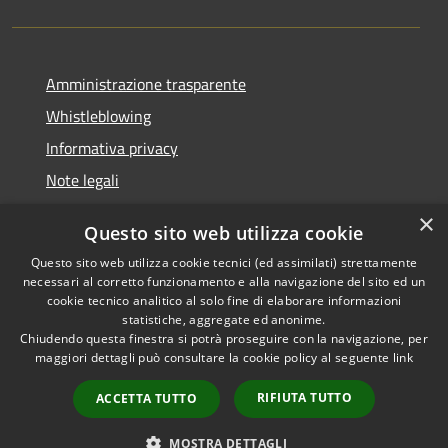
Amministrazione trasparente
Whistleblowing
Informativa privacy
Note legali
Dichiarazione di accessibilità
×
Questo sito web utilizza cookie
Segnalazioni di inaccessibilità
Questo sito web utilizza cookie tecnici (ed assimilati) strettamente
necessari al corretto funzionamento e alla navigazione del sito ed un
cookie tecnico analitico al solo fine di elaborare informazioni
statistiche, aggregate ed anonime.
Chiudendo questa finestra si potrà proseguire con la navigazione, per
RSS
Copyright © 2026 • Comune di
maggiori dettagli può consultare la cookie policy al seguente
link
Accessibilità
Finale Ligure • Powered by
Privacy
Municipium
Accesso
•
RIFIUTA TUTTO
ACCETTA TUTTO
Cookie
redazione
Mappa del sito
MOSTRA DETTAGLI