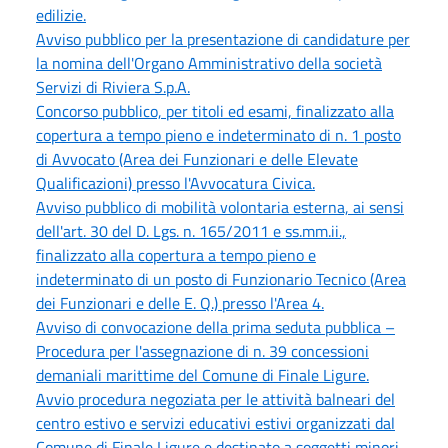
edilizie.
Avviso pubblico per la presentazione di candidature per
la nomina dell'Organo Amministrativo della società
Servizi di Riviera S.p.A.
Concorso pubblico, per titoli ed esami, finalizzato alla
copertura a tempo pieno e indeterminato di n. 1 posto
di Avvocato (Area dei Funzionari e delle Elevate
Qualificazioni) presso l'Avvocatura Civica.
Avviso pubblico di mobilità volontaria esterna, ai sensi
dell'art. 30 del D. Lgs. n. 165/2011 e ss.mm.ii.,
finalizzato alla copertura a tempo pieno e
indeterminato di un posto di Funzionario Tecnico (Area
dei Funzionari e delle E. Q.) presso l'Area 4.
Avviso di convocazione della prima seduta pubblica –
Procedura per l'assegnazione di n. 39 concessioni
demaniali marittime del Comune di Finale Ligure.
Avvio procedura negoziata per le attività balneari del
centro estivo e servizi educativi estivi organizzati dal
Comune di Finale Ligure e destinato a soggetti minori,