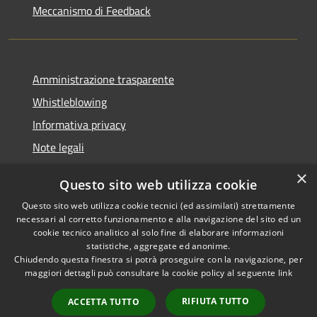
Meccanismo di Feedback
Amministrazione trasparente
Whistleblowing
Informativa privacy
Note legali
Dichiarazione di accessibilità
×
Questo sito web utilizza cookie
Segnalazioni di inaccessibilità
Questo sito web utilizza cookie tecnici (ed assimilati) strettamente
necessari al corretto funzionamento e alla navigazione del sito ed un
cookie tecnico analitico al solo fine di elaborare informazioni
statistiche, aggregate ed anonime.
Chiudendo questa finestra si potrà proseguire con la navigazione, per
RSS
Copyright © 2026 • Comune di
maggiori dettagli può consultare la cookie policy al seguente
link
Accessibilità
Finale Ligure • Powered by
Privacy
Municipium
Accesso
•
RIFIUTA TUTTO
ACCETTA TUTTO
Cookie
redazione