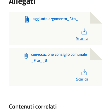
Allegati
aggiunta argomento_F.to_
PDF
Scarica
convocazione consiglio comunale
_F.to__3
PDF
Scarica
Contenuti correlati