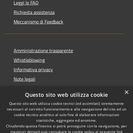
Leggi le FAQ
Richiesta assistenza
Meccanismo di Feedback
Amministrazione trasparente
Whistleblowing
Informativa privacy
Note legali
Dichiarazione di accessibilità
×
Questo sito web utilizza cookie
Segnalazioni di inaccessibilità
Questo sito web utilizza cookie tecnici (ed assimilati) strettamente
necessari al corretto funzionamento e alla navigazione del sito ed un
cookie tecnico analitico al solo fine di elaborare informazioni
statistiche, aggregate ed anonime.
Chiudendo questa finestra si potrà proseguire con la navigazione, per
RSS
Copyright © 2026 • Comune di
maggiori dettagli può consultare la cookie policy al seguente
link