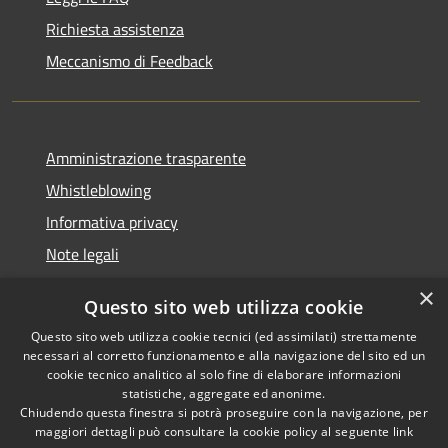
Richiesta assistenza
Meccanismo di Feedback
Amministrazione trasparente
Whistleblowing
Informativa privacy
Note legali
Dichiarazione di accessibilità
×
Questo sito web utilizza cookie
Segnalazioni di inaccessibilità
Questo sito web utilizza cookie tecnici (ed assimilati) strettamente
necessari al corretto funzionamento e alla navigazione del sito ed un
cookie tecnico analitico al solo fine di elaborare informazioni
statistiche, aggregate ed anonime.
Chiudendo questa finestra si potrà proseguire con la navigazione, per
RSS
Copyright © 2026 • Comune di
maggiori dettagli può consultare la cookie policy al seguente
link
Accessibilità
Finale Ligure • Powered by